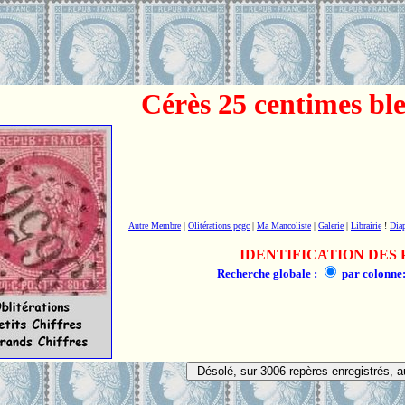
Cérès 25 centimes ble
Autre Membre
|
Olitérations pcgc
|
Ma Mancoliste
|
Galerie
|
Librairie
!
Dia
IDENTIFICATION DES 
Recherche globale :
par colonne