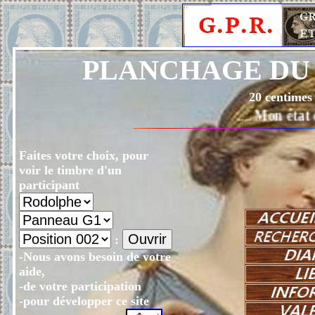
PLANCHAGE DU 
20 centimes
.... Mon état de sa
Faites votre choix, pour
voir le timbre d'un
participant
:
-Nous avons besoin de votre
aide,
-de votre participation
-pour développer ce site