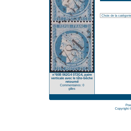
n°60B 062G4 072G4, paire
verticale avec le tête-bêche
retourné
Commentaires: 0
gilles
Pow
Copyright