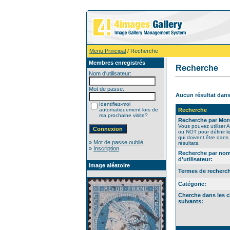
Menu Principal
/ Recherche
Membres enregistrés
Recherche
Nom d'utilisateur:
Mot de passe:
Aucun résultat dans
Identifiez-moi
automatiquement lors de
Recherche
ma prochaine visite?
Recherche par Mots
Vous pouvez utiliser
ou NOT pour définir l
qui doivent être dans 
»
Mot de passe oublié
résultats.
»
Inscription
Recherche par no
d'utilisateur:
Image aléatoire
Termes de recherc
Catégorie:
Cherche dans les 
suivants: