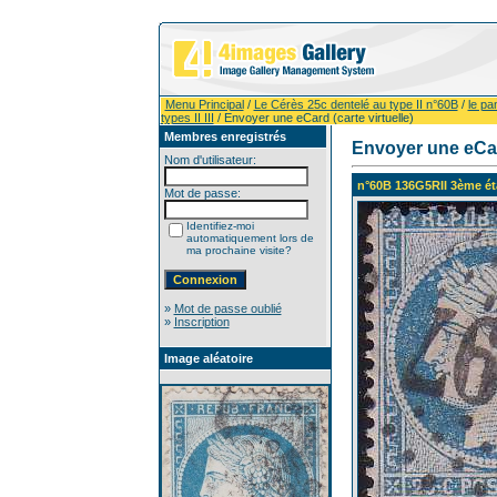
Menu Principal
/
Le Cérès 25c dentelé au type II n°60B
/
le p
types II III
/ Envoyer une eCard (carte virtuelle)
Membres enregistrés
Envoyer une eCard
Nom d'utilisateur:
n°60B 136G5RII 3ème état 
Mot de passe:
Identifiez-moi
automatiquement lors de
ma prochaine visite?
»
Mot de passe oublié
»
Inscription
Image aléatoire