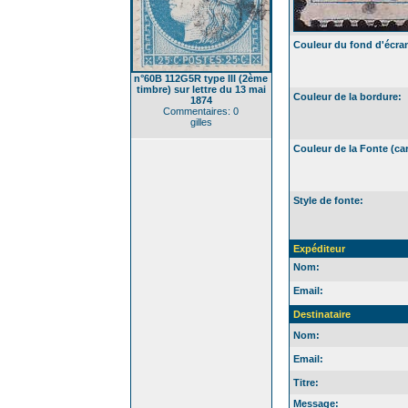
Couleur du fond d'écra
n°60B 112G5R type III (2ème
timbre) sur lettre du 13 mai
Couleur de la bordure:
1874
Commentaires: 0
gilles
Couleur de la Fonte (car
Style de fonte:
Expéditeur
Nom:
Email:
Destinataire
Nom:
Email:
Titre:
Message: