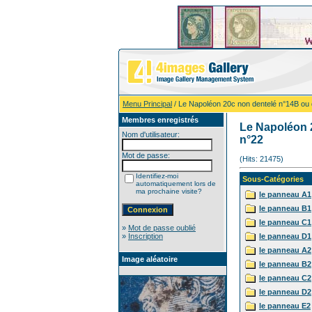
Menu Principal
/ Le Napoléon 20c non dentelé n°14B ou 
Membres enregistrés
Le Napoléon 
Nom d'utilisateur:
n°22
Mot de passe:
(Hits: 21475)
Identifiez-moi
Sous-Catégories
automatiquement lors de
ma prochaine visite?
le panneau A1
le panneau B1
le panneau C1
»
Mot de passe oublié
»
Inscription
le panneau D1
le panneau A2
Image aléatoire
le panneau B2
le panneau C2
le panneau D2
le panneau E2