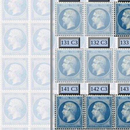
131 C3
132 C3
133
141 C3
142 C3
143