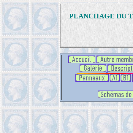
PLANCHAGE DU TI