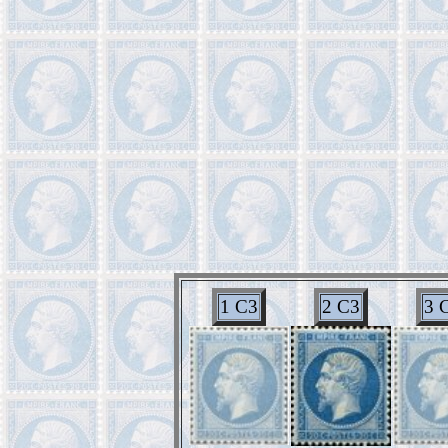
1 C3
2 C3
3 