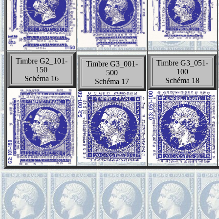
Timbre G2_101-
Timbre G3_051-
Timbre G3_001-
150
100
500
Schéma 16
Schéma 18
Schéma 17